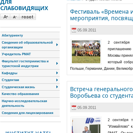
ДЛЯ
СЛАБОВИДЯЩИХ
Фестиваль «Времена 
мероприятия, посвя
05.09.2011
Абитуриенту
2 сентября 
Сведения об образовательной
организации
приглашению 
Учредитель РМАТ
Москвы принял
Факультет гостеприимства и
который собра
туристской индустрии
Польши, Германии, Дании, Великоб
Кафедры
Студентам
Студенческая жизнь
Встреча генерального
Воробьева со студен
Качество образования
Научно-исследовательская
деятельность
05.09.2011
Сведения для лицензирования
2 сентября т
"Измайлово" к