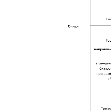
Го
Очная
Го
направлен
в междун
бизнес
програм
«
Техно