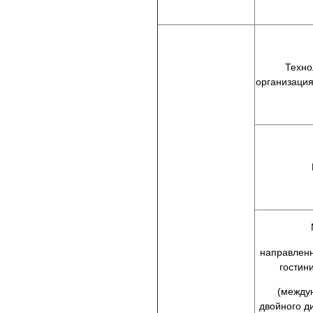
Техно
организация
направлен
гостин
(между
двойного д