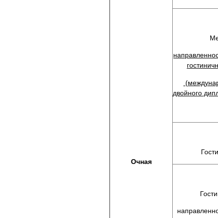
Ме
направленно
гостинич
(междуна
двойного дип
Гост
Очная
Гости
направленно