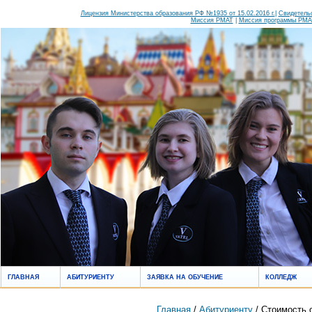
Лицензия Министерства образования РФ №1935 от 15.02.2016 г.
|
Свидетельс
Миссия РМАТ
|
Миссия программы РМАТ
ГЛАВНАЯ
АБИТУРИЕНТУ
ЗАЯВКА НА ОБУЧЕНИЕ
КОЛЛЕДЖ
Главная
/
Абитуриенту
/ Стоимость 