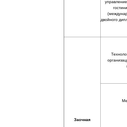
управлени
гостин
(междуна
двойного дип
Техноло
организац
Ме
Заочная