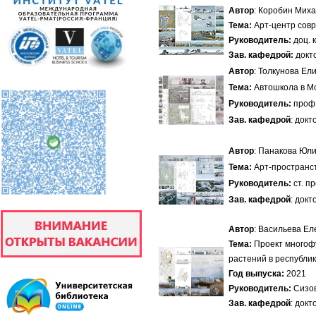
Автор
: Коробин Мих
Тема:
Арт-центр совр
Руководитель:
доц. 
Зав. кафедрой:
докт
Автор
: Толкунова Ел
Тема:
Автошкола в М
Руководитель:
проф.
Зав. кафедрой
: док
Автор
: Панакова Юл
Тема:
Арт-пространств
Руководитель:
ст. п
Зав. кафедрой
: док
Автор
: Васильева Ел
Тема:
Проект многоф
растений в республи
Год выпуска:
2021
Руководитель:
Сизов
Зав. кафедрой
: док