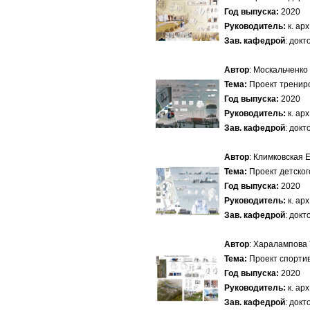
Год выпуска:
2020
Руководитель:
к. ар
Зав. кафедрой
: док
Автор
: Москальченко
Тема:
Проект тренир
Год выпуска:
2020
Руководитель:
к. ар
Зав. кафедрой
: док
Автор
: Климковская 
Тема:
Проект детског
Год выпуска:
2020
Руководитель:
к. ар
Зав. кафедрой
: док
Автор
: Харалампова
Тема:
Проект спортив
Год выпуска:
2020
Руководитель:
к. ар
Зав. кафедрой
: док