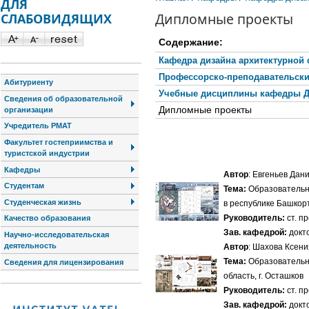
ДЛЯ
Дипломные проекты
СЛАБОВИДЯЩИХ
Содержание:
Кафедра дизайна архитектурной
Профессорско-преподавательски
Абитуриенту
Учебные дисциплины кафедры Д
Сведения об образовательной
Дипломные проекты
организации
Учредитель РМАТ
Факультет гостеприимства и
туристской индустрии
Страница 5 из
Кафедры
Автор
: Евгеньев Дан
Студентам
Тема:
Образовательно
Студенческая жизнь
в республике Башкорт
Руководитель:
ст. п
Качество образования
Зав. кафедрой:
докто
Научно-исследовательская
деятельность
Автор
: Шахова Ксен
Тема:
Образовательн
Сведения для лицензирования
область, г. Осташков
Руководитель:
ст. п
Зав. кафедрой:
докто