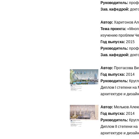
Руководитель:
профе
Зав. кафедрой:
докто
Автор:
Харитонов Ал
Тема проекта:
«Много
изучению проблем Че
Год выпуска:
2015
Руководитель:
профе
Зав. кафедрой:
докто
Автор:
Протасова Ви
Год выпуска:
2014
Руководитель:
Кругл
Диплом I степени на
архитектуре и дизай
Автор:
Мельков Алек
Год выпуска:
2014
Руководитель:
Кругл
Диплом II степени н
архитектуре и диза