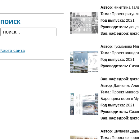
Автор
: Никитина Тал
Тема:
Проект ритуаль
ПОИСК
Год выпуска:
2021
Руководитель:
доцен
Зав. кафедрой
: док
Автор
: Гусманова Ил
Карта сайта
Тема:
Проект концерт
Год выпуска:
2021
Руководитель:
Сизов
Зав. кафедрой
: док
Автор
: Данченко Али
Тема:
Проект многоф
Баренцева моря в Му
Год выпуска:
2021
Руководитель:
Сизов
Зав. кафедрой
: док
Автор
: Шулаева Дар
Тема:
Проект оздоров