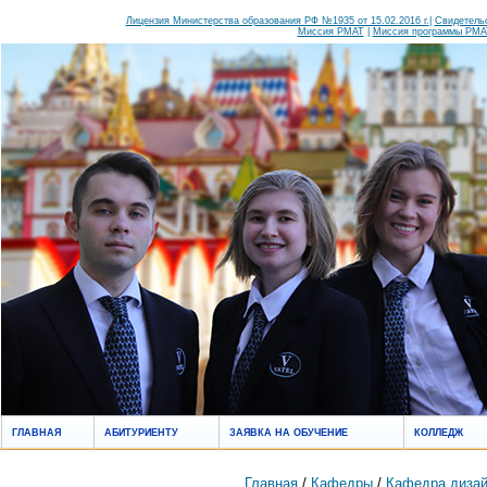
Лицензия Министерства образования РФ №1935 от 15.02.2016 г.
|
Свидетельс
Миссия РМАТ
|
Миссия программы РМАТ
ГЛАВНАЯ
АБИТУРИЕНТУ
ЗАЯВКА НА ОБУЧЕНИЕ
КОЛЛЕДЖ
Главная
/
Кафедры
/
Кафедра дизай